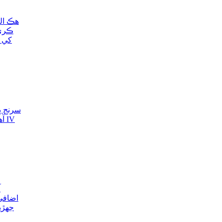
هڪ ال
ڪري 
کي ج
سرنج پم
آه
آ
اضافي