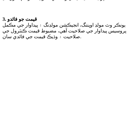
3. قيمت جو فائدو
يونڪر وٽ مولڊ اوپننگ، انجيڪشن مولڊنگ ۽ پيداوار جي مڪمل
پروسيس پيداوار جي صلاحيت آهي، مضبوط قيمت ڪنٽرول جي
صلاحيت ۽ وڌيڪ قيمت جي فائدي سان.