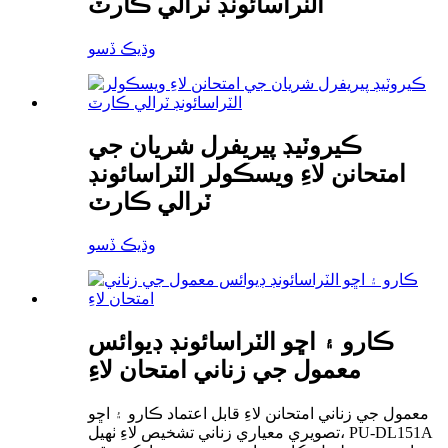
الٽراسائونڊ ٽرالي ڪارٽ
وڌيڪ ڏسو
ڪيروٽيڊ پيريفرل شريان جي
امتحانن لاءِ ويسڪولر الٽراسائونڊ
ٽرالي ڪارٽ
وڌيڪ ڏسو
ڪارو ۽ اڇو الٽراسائونڊ ڊيوائس
معمول جي زناني امتحان لاءِ
معمول جي زناني امتحانن لاءِ قابل اعتماد ڪارو ۽ اڇو
تصويري معياري زناني تشخيص لاءِ ٺهيل، PU-DL151A