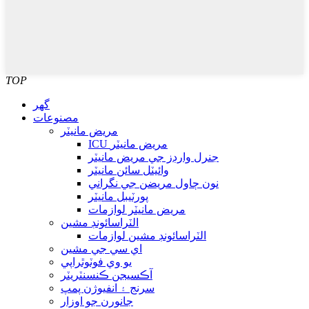
TOP
گھر
مصنوعات
مريض مانيٽر
ICU مريض مانيٽر
جنرل وارڊز جي مريض مانيٽر
وائيٽل سائن مانيٽر
نون ڄاول مريضن جي نگراني
پورٽيبل مانيٽر
مريض مانيٽر لوازمات
الٽراسائونڊ مشين
الٽراسائونڊ مشين لوازمات
اي سي جي مشين
يو وي فوٽوٿراپي
آڪسيجن ڪنسنٽريٽر
سرنج ۽ انفيوژن پمپ
جانورن جو اوزار