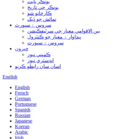
يونڪر بابت
يونڪر جي تاريخ
ڪارخانو شو
نمائش جو ڏيک
سروس ۽ سپورٽ
بين الاقوامي معيار جي سرٽيفڪيشن
پيداوار ۽ معيار جو ڪنٽرول
سروس ۽ سپورٽ
خبرون
ڪمپني نيوز
انڊسٽري نيوز
اسان سان رابطو ڪريو
English
English
French
German
Portuguese
Spanish
Russian
Japanese
Korean
Arabic
Irish