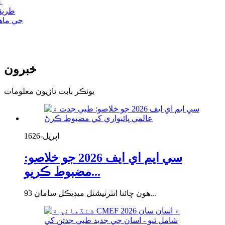
۽
طريق
جي ماه
خبرون
يونڪر بابت تازيون معلومات
اپريل-16
26
سي ايم اي ايف 2026 جو خلاصو:
مضبوط ڪريو...
93 هون چائنا انٽرنيشنل ميڊيڪل سامان...