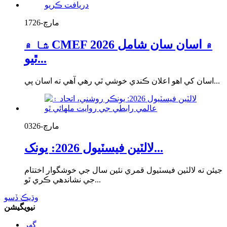
مارچ-17
26
شا ۾ CMEF 2026 ۾ اسان سان شامل
ٿيو...
اسان کي اهو اعلان ڪندي خوشي ٿي رهي آهي ته اسان پي...
مارچ-03
26
لالٽين فيسٽيول 2026: يونک...
جيئن ته لالٽين فيسٽيول قمري نئين سال جي خوشگوار اختتام
جي نشاندهي ڪري ٿو...
وڌيڪ ڏسو
نيويگيشن
گھر