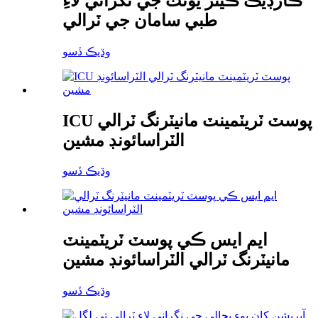
ڪارڊيڪ ڪيئر يونٽ جي نگراني لاءِ
طبي سامان جي ٽرالي
وڌيڪ ڏسو
ICU پوسٽ ٽريٽمينٽ مانيٽرنگ ٽرالي
الٽراسائونڊ مشين
وڌيڪ ڏسو
ايم ايس ڪي پوسٽ ٽريٽمينٽ
مانيٽرنگ ٽرالي الٽراسائونڊ مشين
وڌيڪ ڏسو