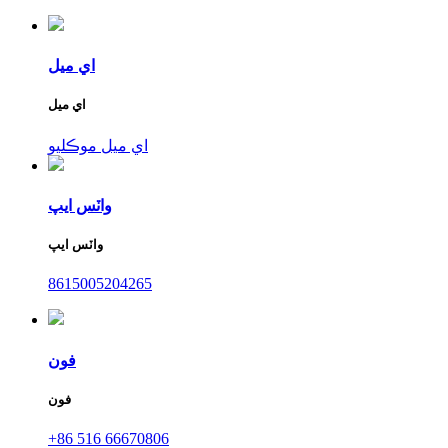
اي ميل
اي ميل
اي ميل موڪليو
واٽس ايپ
واٽس ايپ
8615005204265
فون
فون
+86 516 66670806