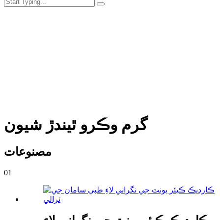
گرم وڪرو ٿيندڙ شيون
مصنوعات
01