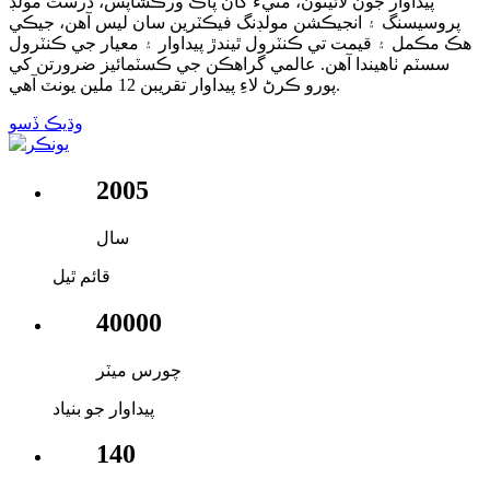
پيداوار جون لائينون، مٽيءَ کان پاڪ ورڪشاپس، درست مولڊ
پروسيسنگ ۽ انجيڪشن مولڊنگ فيڪٽرين سان ليس آهن، جيڪي
هڪ مڪمل ۽ قيمت تي ڪنٽرول ٿيندڙ پيداوار ۽ معيار جي ڪنٽرول
سسٽم ٺاهيندا آهن. عالمي گراهڪن جي ڪسٽمائيز ضرورتن کي
پورو ڪرڻ لاءِ پيداوار تقريبن 12 ملين يونٽ آهي.
وڌيڪ ڏسو
2005
سال
قائم ٿيل
40000
چورس ميٽر
پيداوار جو بنياد
140