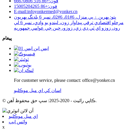
فون:+86 516 66670806
فون:+86 15005204265
E-mail:infoyonkermed@yonker.cn
پتو: پهرين ۽ ٻي منزل، 6#01، 6#02، نمبر 6 بلڊنگ پهريون
مرحلو اقتصادي ترقي پيداوار زون، ليندو يو وادي، نمبر 6 لي
روڊ، زوزو اي ٽي ڊي زي، زوزو، چين جي عوامي جمهوريه
پيغام
For customer service, please contact: office@yonker.cn
اسان کي اي ميل موڪليو
© ڪاپي رائيٽ - 2020-2025: سڀ حق محفوظ آهن.
اي ميل موڪليو
واٽس ايپ
x