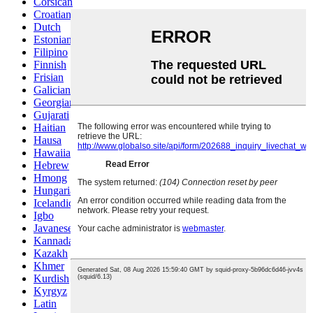
Corsican
Croatian
Dutch
Estonian
Filipino
Finnish
Frisian
Galician
Georgian
Gujarati
Haitian
Hausa
Hawaiian
Hebrew
Hmong
Hungarian
Icelandic
Igbo
Javanese
Kannada
Kazakh
Khmer
Kurdish
Kyrgyz
Latin