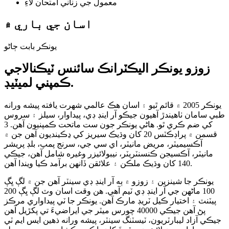
اسان جي باري ۾
يونڪر بابت ڄاڻو
زوزو يونڪر اليڪٽرانڪ سائنس ٽيڪنالاجي
ڪمپني لميٽيڊ.
يونڪر 2005 ۾ قائم ٿيو ۽ اسان هڪ عالمي شهرت يافته پيشه ورانه
طبي سامان ٺاهيندڙ آهيون جيڪو آر اينڊ ڊي، پيداوار، سيلز ۽ سروس
کي ضم ڪري ٿو. هاڻي يونڪر جون ست ماتحت ڪمپنيون آهن. 3
قسمن ۾ پراڊڪٽس 20 کان وڌيڪ سيريز کي ڍڪينديون آهن جن ۾
آڪسيميٽر، مريض مانيٽر، اي سي جي، سرنج پمپ، بلڊ پريشر
مانيٽر، آڪسيجن ڪنسنٽريٽر، نيبولائيزر وغيره شامل آهن، جيڪي
140 کان وڌيڪ ملڪن ۽ علائقن ڏانهن برآمد ڪيا ويندا آهن.
يونڪر جا شينزين ۽ زوزو ۾ ٻه آر اينڊ ڊي سينٽر آهن جن ۾ لڳ ڀڳ
100 ماڻهن جي آر اينڊ ڊي ٽيم آهي. هن وقت اسان وٽ لڳ ڀڳ 200
پيٽنٽ ۽ اختيار ڪيل ٽريڊ مارڪ آهن. يونڪر جا ٽي پيداواري مرڪز
پڻ آهن جيڪي 40000 چورس ميٽر جي ايراضيءَ تي پکڙيل آهن
جيڪي آزاد ليبارٽريون، ٽيسٽنگ سينٽر، پيشه ورانه ذهين ايس ايم ٽي