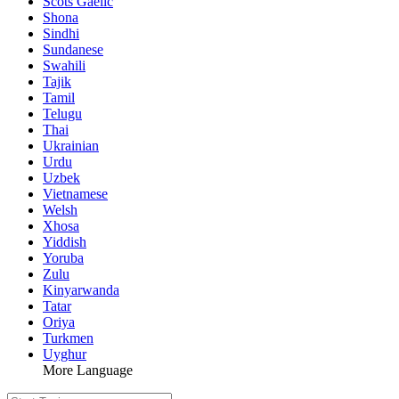
Scots Gaelic
Shona
Sindhi
Sundanese
Swahili
Tajik
Tamil
Telugu
Thai
Ukrainian
Urdu
Uzbek
Vietnamese
Welsh
Xhosa
Yiddish
Yoruba
Zulu
Kinyarwanda
Tatar
Oriya
Turkmen
Uyghur
More Language