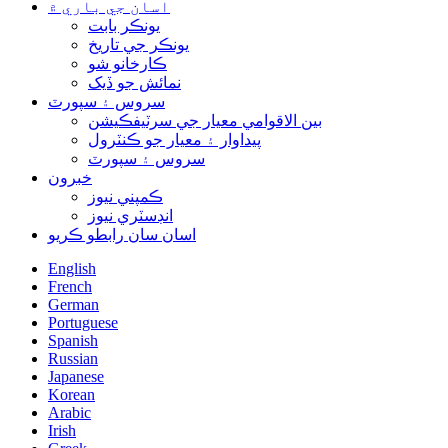
اسان جي باري ۾
يونڪر بابت
يونڪر جي تاريخ
ڪارخانو شو
نمائش جو ڏيک
سروس ۽ سپورٽ
بين الاقوامي معيار جي سرٽيفڪيشن
پيداوار ۽ معيار جو ڪنٽرول
سروس ۽ سپورٽ
خبرون
ڪمپني نيوز
انڊسٽري نيوز
اسان سان رابطو ڪريو
English
French
German
Portuguese
Spanish
Russian
Japanese
Korean
Arabic
Irish