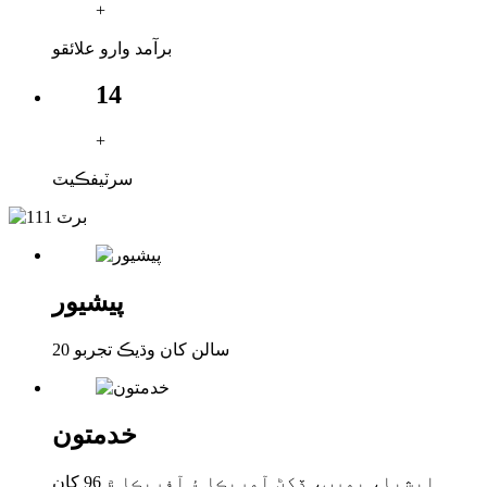
+
برآمد وارو علائقو
14
+
سرٽيفڪيٽ
پيشيور
20 سالن کان وڌيڪ تجربو
خدمتون
ايشيا، يورپ، ڏکڻ آمريڪا ۽ آفريڪا ۾ 96 کان