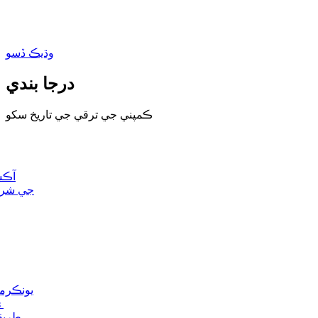
وڌيڪ ڏسو
درجا بندي
ڪمپني جي ترقي جي تاريخ سکو
آڪس
جي شرح 
يونڪرمڊ
۽
طريق