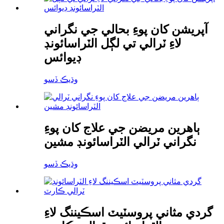
آپريشن کان پوءِ بحالي جي نگراني
لاءِ ٽرالي تي لڳل الٽراسائونڊ
ڊيوائس
وڌيڪ ڏسو
ٻاهرين مريضن جي علاج کان پوءِ
نگراني ٽرالي الٽراسائونڊ مشين
وڌيڪ ڏسو
گردي مثاني پروسٽيٽ ​​اسڪيننگ لاءِ