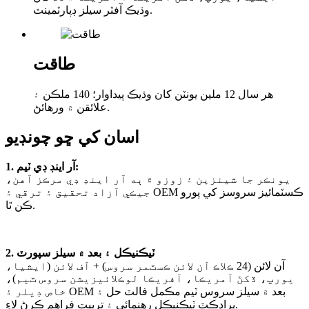
وڌيڪ آفٽر سيلز ڊپارٽمينٽ.
طاقت
هر سال 12 ملين يونٽن کان وڌيڪ پيداوار؛ 140 ملڪن ۽
علائقن ۾ ورهائڻ.
اسان کي ڇو چونڊيو
1. آر اينڊ ڊي ٽيم:
يونڪر جا شينزين ۽ زوزو ۾ ٻه آر اينڊ ڊي مرڪز آهن،
جيڪي آزاد تحقيق ۽ ترقي ۽ OEM ڪسٽمائيز سروسز کي پورو
ڪن ٿا.
2. ٽيڪنيڪل ۽ بعد ۾ سيلز سپورٽ
آن لائن (24 ڪلاڪ آن لائن ڪسٽمر سروس) + آف لائن (ايشيا،
يورپ، ڏکڻ آمريڪا، آفريڪا لوڪلائيزيشن سروس ٽيم)،
خاص ڊيلر ۽ OEM بعد ۾ سيلز سروس ٽيم مڪمل فالٽ حل ۽
پراڊڪٽ ٽيڪنيڪل رهنمائي ۽ تربيت فراهم ڪرڻ لاءِ.