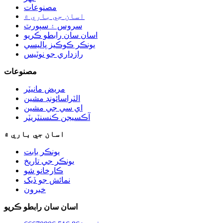
مصنوعات
اسان جي باري ۾
سروس ۽ سپورٽ
اسان سان رابطو ڪريو
يونڪر ڪوڪيز پاليسي
رازداري جو نوٽيس
مصنوعات
مريض مانيٽر
الٽراسائونڊ مشين
اي سي جي مشين
آڪسيجن ڪنسنٽريٽر
اسان جي باري ۾
يونڪر بابت
يونڪر جي تاريخ
ڪارخانو شو
نمائش جو ڏيک
خبرون
اسان سان رابطو ڪريو