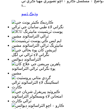
واضح ۽ مسلسل ڪارو ۽ اڇو تصويري مهيا ڪري ٿي،
s...
وڌيڪ ڏسو