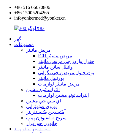
+86 516 66670806
+86 15005204265
infoyonkermed@yonker.cn
گھر
مصنوعات
مريض مانيٽر
ICU مريض مانيٽر
جنرل وارڊز جي مريض مانيٽر
وائيٽل سائن مانيٽر
نون ڄاول مريضن جي نگراني
پورٽيبل مانيٽر
مريض مانيٽر لوازمات
الٽراسائونڊ مشين
الٽراسائونڊ مشين لوازمات
اي سي جي مشين
يو وي فوٽوٿراپي
آڪسيجن ڪنسنٽريٽر
سرنج ۽ انفيوژن پمپ
جانورن جو اوزار
اسان جي باري ۾